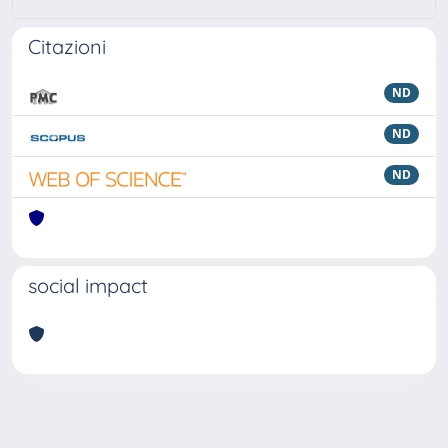
Citazioni
ND
ND
ND
social impact