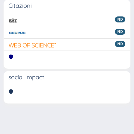
Citazioni
ND
ND
ND
social impact
Powered by
IRIS
-
about IRIS
-