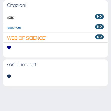
Citazioni
ND
ND
ND
social impact