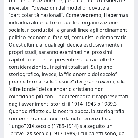
Un’interpretazione che, peraltro, non considera le
inevitabili “deviazioni dal modello” dovute a
“particolarità nazionali”. Come vedremo, Habermas
individua almeno tre modelli di organizzazione
sociale, riconducibili a grandi linee agli ordinamenti
politico-economici fascisti, comunisti e democratici.
Quest’ultimi, ai quali egli dedica esclusivamente i
propri studi, saranno esaminati nei prossimi
capitoli, mentre nel presente sono raccolte le
considerazioni sui regimi totalitari. Sul piano
storiografico, invece, la “fisionomia del secolo”
prende forma dalle “cesure” dei grandi eventi; e le
“cifre tonde” del calendario cristiano non
coincidono più con i “nodi temporali” rappresentati
dagli avvenimenti storici: il 1914, 1945 o 1989.3
Quando riflette sulla nostra epoca, la storiografia
contemporanea concorda nel ritenere che al
“lungo” XIX secolo (1789-1914) sia seguito un
“breve” XX secolo (1917-1989) i cui paletti sono, da