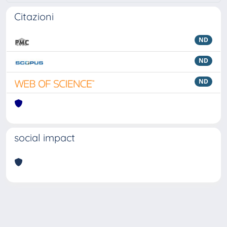
Citazioni
ND
ND
ND
social impact