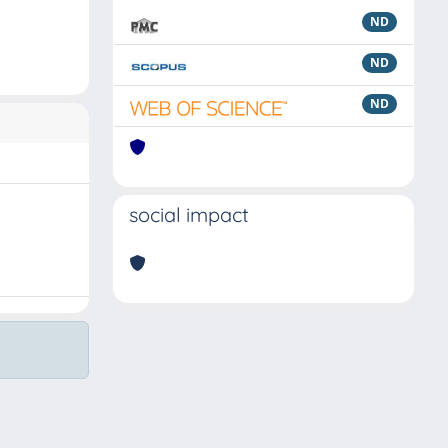
ND
ND
ND
social impact