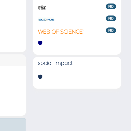
ND
ND
ND
social impact