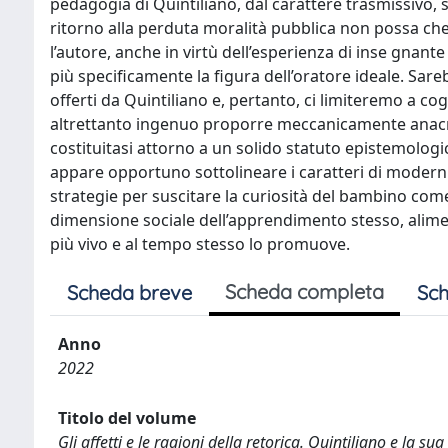
pedagogia di Quintiliano, dal carattere trasmissivo, s
ritorno alla perduta moralità pubblica non possa ch
l’autore, anche in virtù dell’esperienza di inse­ gnan
più specificamente la figura dell’oratore ideale. Sar
offerti da Quintiliano e, pertanto, ci limiteremo a c
altrettanto ingenuo proporre meccanicamente anacro
costituitasi attorno a un solido statuto episte­mologic
appare opportuno sottolineare i caratteri di modernità
strategie per suscitare la curiosità del bambino come
dimensione sociale dell’apprendimento stesso, alime
più vivo e al tempo stesso lo promuove.
Scheda completa
Scheda breve
Sch
Anno
2022
Titolo del volume
Gli affetti e le ragioni della retorica. Quintiliano e la sua