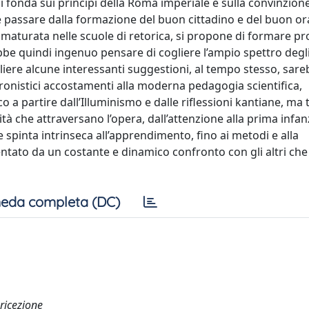
i fonda sui principi della Roma imperiale e sulla convinzione
e passare dalla formazione del buon cittadino e del buon or
te maturata nelle scuole di retorica, si propone di formare pr
ebbe quindi ingenuo pensare di cogliere l’ampio spettro degl
ogliere alcune interessanti suggestioni, al tempo stesso, sar
nistici accostamenti alla moderna pedagogia scientifica,
o a partire dall’Illuminismo e dalle riflessioni kantiane, ma 
 che attraversano l’opera, dall’attenzione alla prima infanz
 spinta intrinseca all’apprendimento, fino ai metodi e alla
ntato da un costante e dinamico confronto con gli altri che
eda completa (DC)
 ricezione