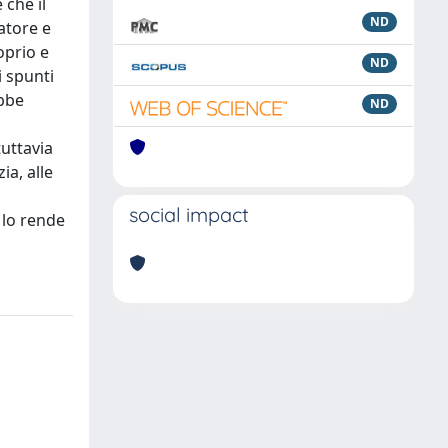
 che il
ND
atore e
oprio e
ND
i spunti
ebbe
ND
tuttavia
ia, alle
social impact
 lo rende