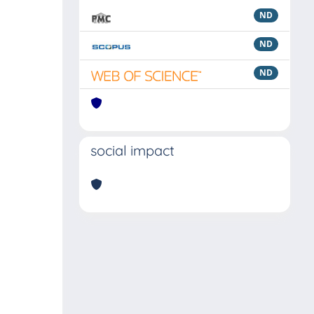
ND
ND
ND
social impact