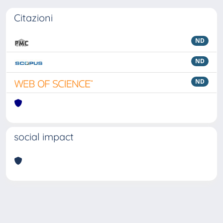
Citazioni
ND
ND
ND
social impact