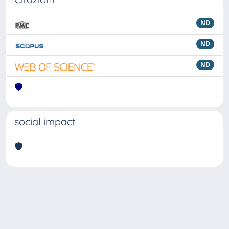
ND
ND
ND
social impact
Powered by
IRIS
-
about IRIS
-