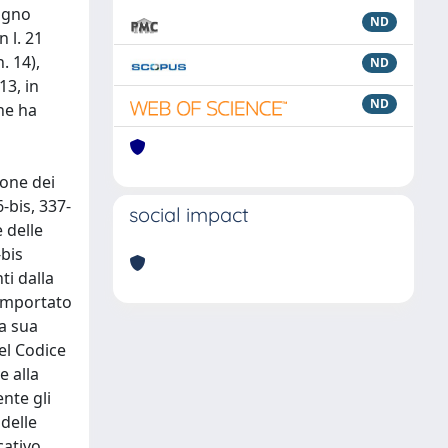
iugno
ND
n l. 21
. 14),
ND
13, in
ND
che ha
ione dei
6-bis, 337-
social impact
e delle
-bis
ti dalla
comportato
 a sua
nel Codice
e alla
nte gli
 delle
cativo