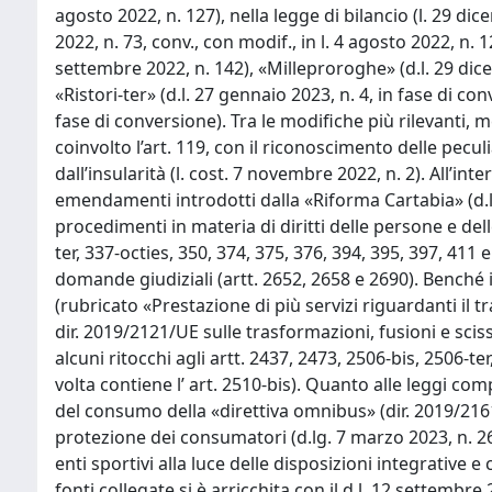
agosto 2022, n. 127), nella legge di bilancio (l. 29 di
2022, n. 73, conv., con modif., in l. 4 agosto 2022, n. 12
settembre 2022, n. 142), «Milleproroghe» (d.l. 29 dicem
«Ristori-ter» (d.l. 27 gennaio 2023, n. 4, in fase di co
fase di conversione). Tra le modifiche più rilevanti, 
coinvolto l’art. 119, con il riconoscimento delle pecul
dall’insularità (l. cost. 7 novembre 2022, n. 2). All’in
emendamenti introdotti dalla «Riforma Cartabia» (d.lg.
procedimenti in materia di diritti delle persone e delle
ter, 337-octies, 350, 374, 375, 376, 394, 395, 397, 411 
domande giudiziali (artt. 2652, 2658 e 2690). Benché i
(rubricato «Prestazione di più servizi riguardanti il 
dir. 2019/2121/UE sulle trasformazioni, fusioni e scis
alcuni ritocchi agli artt. 2437, 2473, 2506-bis, 2506-te
volta contiene l’ art. 2510-bis). Quanto alle leggi co
del consumo della «direttiva omnibus» (dir. 2019/216
protezione dei consumatori (d.lg. 7 marzo 2023, n. 26
enti sportivi alla luce delle disposizioni integrative 
fonti collegate si è arricchita con il d.l. 12 settembr