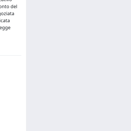
conto del
goziata
icata
 legge