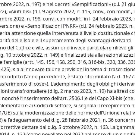
cembre 2022, n. 197) e nei decreti «Semplificazioni» (d.l. 21 g
2), «Aiuti-bis» (d.l. 9 agosto 2022, n. 115, conv., con modif., i
bre 2022, n. 198, conv., con modif., in l. 24 febbraio 2023, n
nversione) e «Semplificazioni PNRR» (d.l. 24 febbraio 2023, n. 
merita attenzione quella intervenuta a livello costituzionale 
iarità delle Isole e il superamento degli svantaggi derivanti
terno del Codice civile, assumono invece particolare rilievo gli
 10 ottobre 2022, n. 149) e finalizzati sia alla razionalizzaz
 famiglie (artt. 145, 156, 158, 250, 316, 316-bis, 320, 336, 33
e 425), sia a innovare talune previsioni in tema di trascrizion
ntrodotto l’anno precedente, è stato riformulato l’art. 1677
trasferimento di cose»). L’adempimento degli obblighi derivan
sioni transfrontaliere (d.lg. 2 marzo 2023, n. 19) ha altresì 
r, nonché l’inserimento dell’art. 2506.1 e del Capo XI-bis (che
mplementari e ai Codici di settore, si segnala il recepimento 
1/UE) sulla modernizzazione delle norme dell’Unione relativ
) e l’adeguamento del d.lg. 28 febbraio 2021, n. 36 concerne
e correttive dettate dal d.lg. 5 ottobre 2022, n. 163. La gamma
e 2014, n. 132 (come novellato nel 2022 nel senso di un signifi