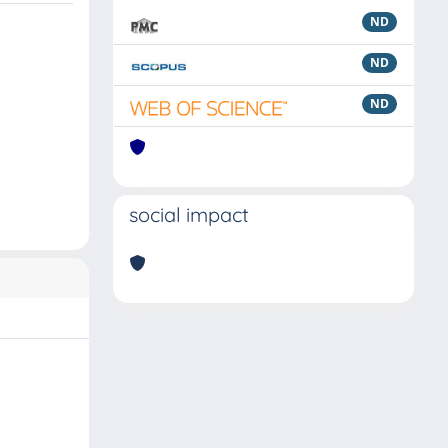
ND
ND
ND
social impact