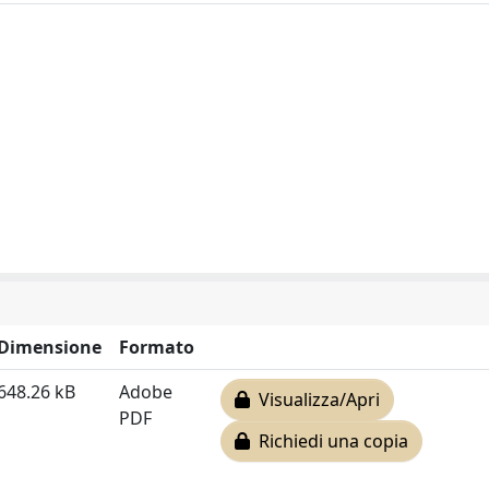
Dimensione
Formato
648.26 kB
Adobe
Visualizza/Apri
PDF
Richiedi una copia