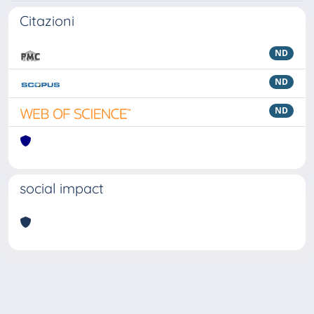
Citazioni
ND
ND
ND
social impact