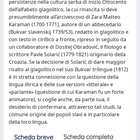
persistenze nella cultura serba di inizio Ottocento
dell’alfabeto glagolitico, la cui rinascita si deve
presumibilmente all’arcivescovo di Zara Matteo
Karaman (1700-1771), autore di un abbecedario
(Bukvar slavenskij 1739/53), redatto in glagolitico e
con testo in cirillico a fronte, ripreso in seguito da
un collaboratore di Dositej Obradović, il filologo e
scrittore Pavle Solarić (1779-1821) originario della
Croazia. Se la decisione di Solarić di dare maggior
risalto al glagolitico nel suo Bukvar trilingue (1812)
è in stretta connessione con la questione della
lingua illirica e delle sue versioni «litterale» e
«parlante» (questione di cui Karaman fu un forte
animatore), si coglie anche, da parte sua, il
desiderio di confermare, attraverso tali studi, la
comune origine dei popoli slavi e in particolare
della loro lingua.
Scheda completa
Scheda breve