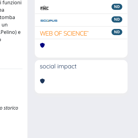
i funzioni
ND
ea
a tomba
ND
i un
Pelino) e
ND
o
social impact
o storico