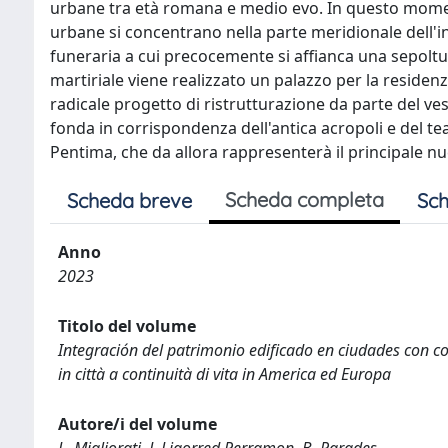
urbane tra età romana e medio evo. In questo moment
urbane si concentrano nella parte meridionale dell'
funeraria a cui precocemente si affianca una sepoltu
martiriale viene realizzato un palazzo per la residen
radicale progetto di ristrutturazione da parte del v
fonda in corrispondenza dell'antica acropoli e del 
Pentima, che da allora rappresenterà il principale nu
Scheda completa
Scheda breve
Sch
Anno
2023
Titolo del volume
Integración del patrimonio edificado en ciudades con con
in città a continuità di vita in America ed Europa
Autore/i del volume
L. Migliorati, J. Ligorred Perramon, B. Parades