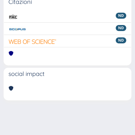
Citazioni
ND
ND
ND
social impact
Powered by
IRIS
-
about IRIS
-