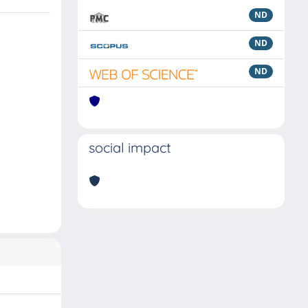
ND
ND
ND
social impact