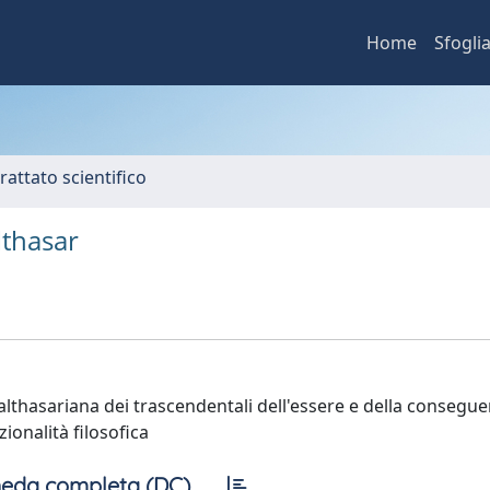
Home
Sfogli
rattato scientifico
althasar
balthasariana dei trascendentali dell'essere e della consegu
zionalità filosofica
eda completa (DC)