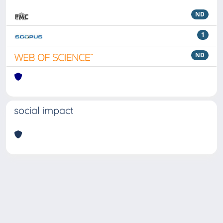
ND
1
ND
social impact
Powered by
IRIS
-
about IRIS
-
Utilizzo dei cookie
Copyright © 2026