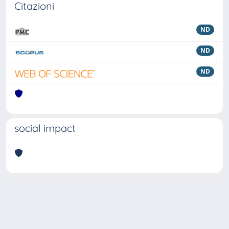
Citazioni
ND
ND
ND
social impact
Powered by
IRIS
-
about IRIS
-