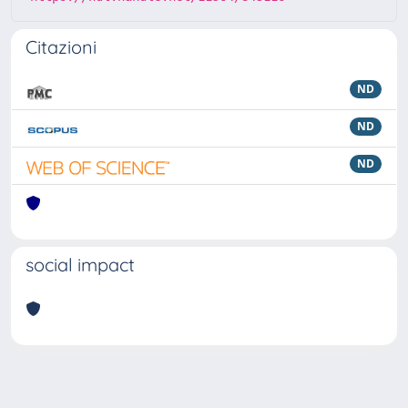
Citazioni
ND
ND
ND
social impact