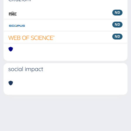
ND
ND
ND
social impact
Powered by
IRIS
-
about IRIS
-