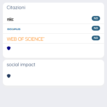
Citazioni
ND
ND
ND
social impact