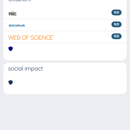
ND
ND
ND
social impact
Powered by
IRIS
-
about IRIS
-