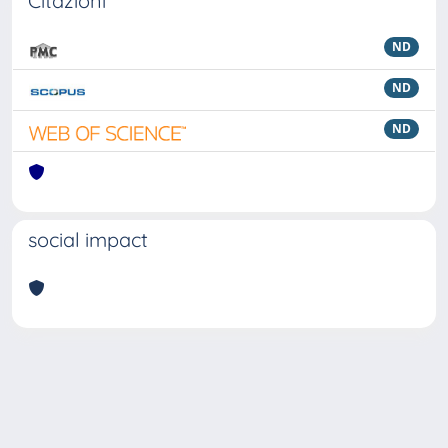
Citazioni
ND
ND
ND
social impact
Powered by
IRIS
-
about IRIS
-