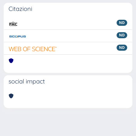
Citazioni
ND
ND
ND
social impact