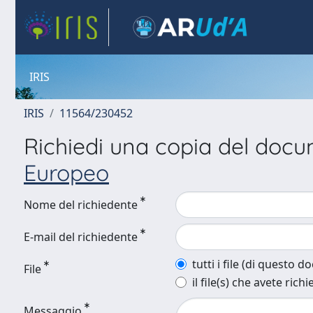
IRIS
IRIS
11564/230452
Richiedi una copia del doc
Europeo
Nome del richiedente
E-mail del richiedente
tutti i file (di questo 
File
il file(s) che avete richi
Messaggio