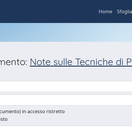
Home
Sfogli
umento:
Note sulle Tecniche di
documento) in accesso ristretto
esto