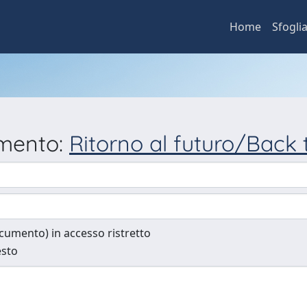
Home
Sfogli
umento:
Ritorno al futuro/Back 
documento) in accesso ristretto
esto