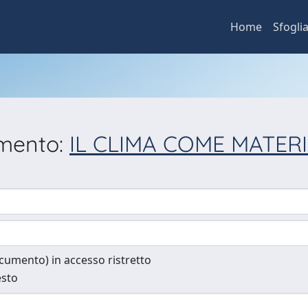
Home
Sfogli
umento:
IL CLIMA COME MATER
documento) in accesso ristretto
esto