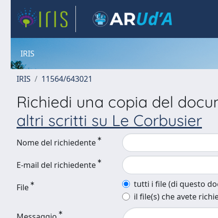
IRIS
IRIS
11564/643021
Richiedi una copia del doc
altri scritti su Le Corbusier
Nome del richiedente
E-mail del richiedente
tutti i file (di questo 
File
il file(s) che avete richi
Messaggio