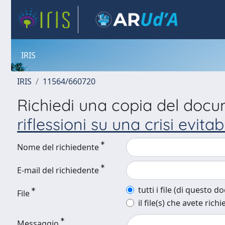
IRIS
IRIS
11564/660720
Richiedi una copia del doc
riflessioni su una crisi evitab
Nome del richiedente
E-mail del richiedente
tutti i file (di questo 
File
il file(s) che avete richi
Messaggio