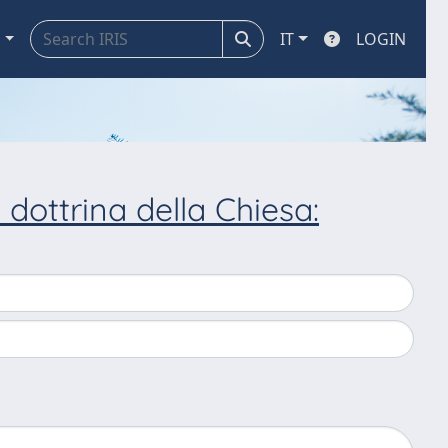
a
IT
LOGIN
 dottrina della Chiesa: