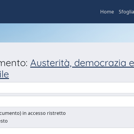
Home
Sfogli
umento:
Austerità, democrazia e
ile
documento) in accesso ristretto
esto