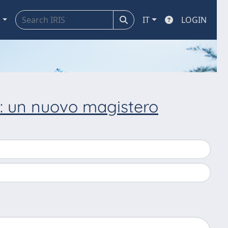
a
IT
LOGIN
a: un nuovo magistero