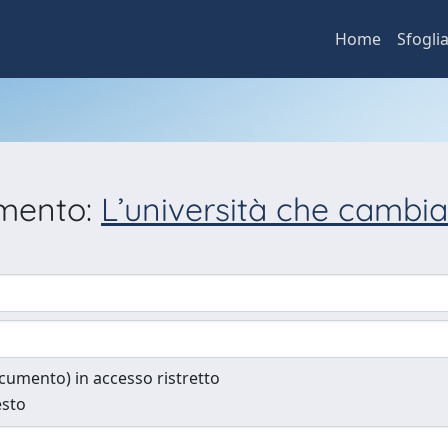
Home
Sfogli
umento:
L’università che cambi
documento) in accesso ristretto
esto