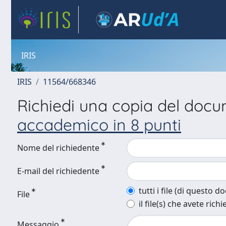
IRIS
IRIS
11564/668346
Richiedi una copia del doc
accademico in 8 punti
Nome del richiedente
E-mail del richiedente
tutti i file (di questo 
File
il file(s) che avete richi
Messaggio