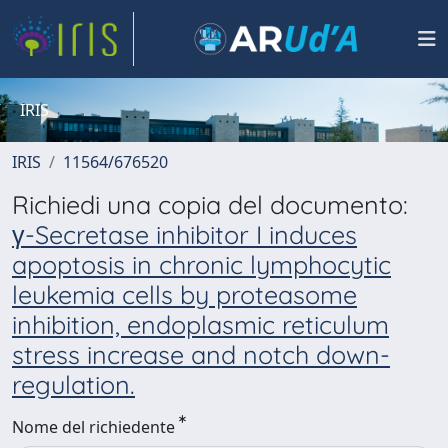
IRIS
IRIS
11564/676520
Richiedi una copia del documento:
γ-Secretase inhibitor I induces
apoptosis in chronic lymphocytic
leukemia cells by proteasome
inhibition, endoplasmic reticulum
stress increase and notch down-
regulation.
Nome del richiedente