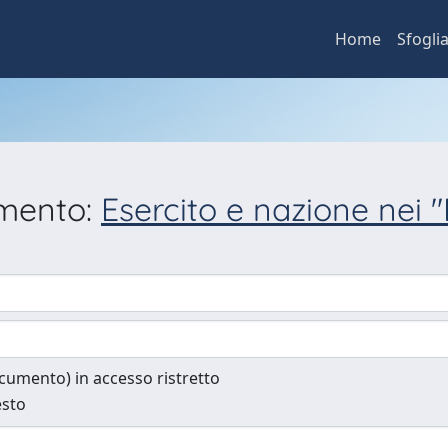
Home
Sfogli
umento:
Esercito e nazione nei "
documento) in accesso ristretto
esto