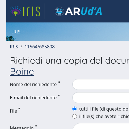
IRIS
IRIS
11564/685808
Richiedi una copia del doc
Boine
Nome del richiedente
E-mail del richiedente
tutti i file (di questo 
File
il file(s) che avete richi
Messaggio