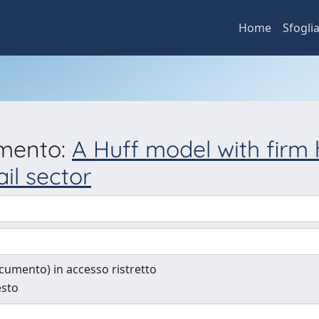
Home
Sfogli
umento:
A Huff model with firm 
ail sector
documento) in accesso ristretto
esto