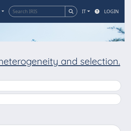
a
IT
LOGIN
heterogeneity and selection.