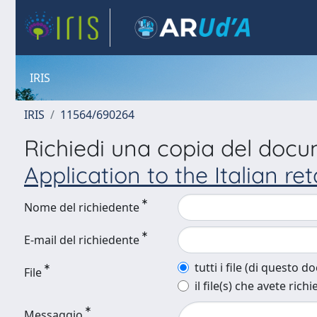
IRIS
IRIS
11564/690264
Richiedi una copia del doc
Application to the Italian ret
Nome del richiedente
E-mail del richiedente
tutti i file (di questo 
File
il file(s) che avete richi
Messaggio