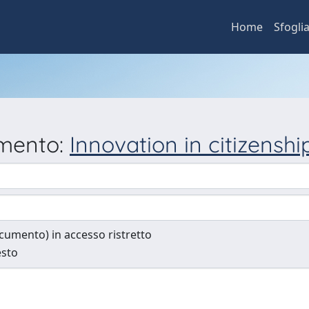
Home
Sfogli
umento:
Innovation in citizenshi
documento) in accesso ristretto
esto