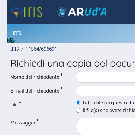
IRIS
IRIS
11564/696691
Richiedi una copia del doc
Nome del richiedente
E-mail del richiedente
tutti i file (di questo 
File
il file(s) che avete richi
Messaggio