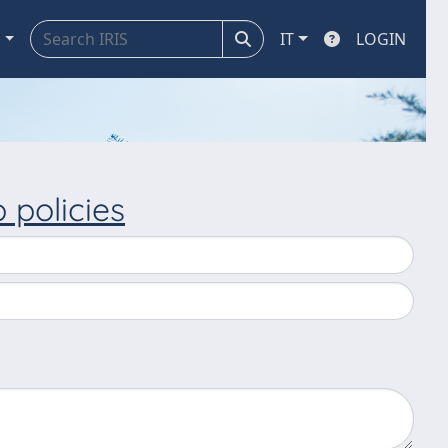
a
IT
LOGIN
p policies