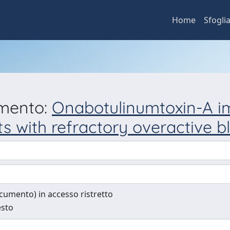
Home
Sfogli
umento:
Onabotulinumtoxin-A im
 with refractory overactive bl
documento) in accesso ristretto
esto