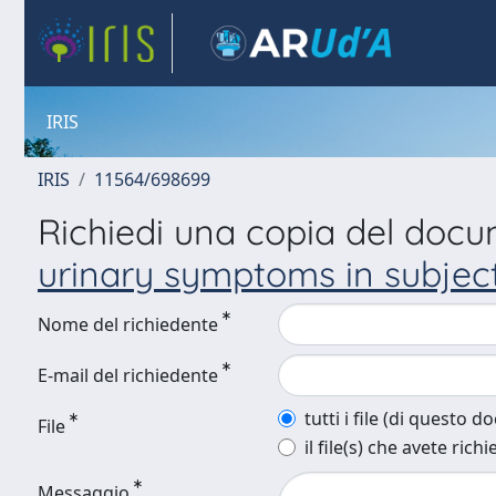
IRIS
IRIS
11564/698699
Richiedi una copia del doc
urinary symptoms in subjects
Nome del richiedente
E-mail del richiedente
tutti i file (di questo 
File
il file(s) che avete richi
Messaggio