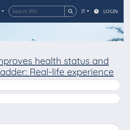
a
IT
LOGIN
proves health status and
adder: Real-life experience