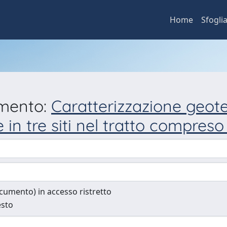
Home
Sfogli
umento:
Caratterizzazione geotec
 in tre siti nel tratto compreso
documento) in accesso ristretto
esto