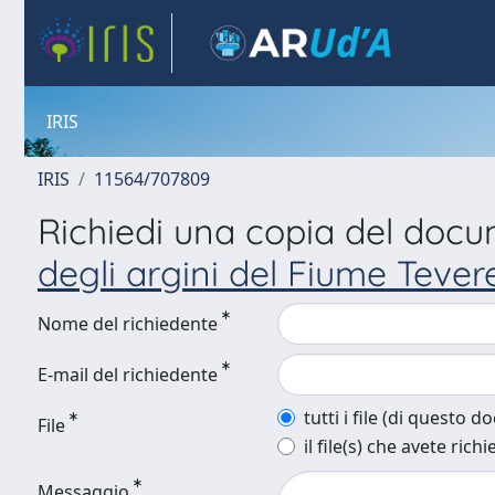
IRIS
IRIS
11564/707809
Richiedi una copia del doc
degli argini del Fiume Tevere
Nome del richiedente
E-mail del richiedente
tutti i file (di questo 
File
il file(s) che avete richi
Messaggio