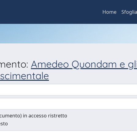
Home
Sfogli
umento:
Amedeo Quondam e gli st
nascimentale
documento) in accesso ristretto
esto