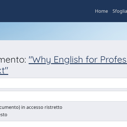
Home
Sfogli
umento:
"Why English for Profes
t"
documento) in accesso ristretto
esto