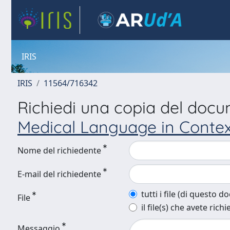
IRIS
IRIS
11564/716342
Richiedi una copia del doc
Medical Language in Contex
Nome del richiedente
E-mail del richiedente
tutti i file (di questo 
File
il file(s) che avete richi
Messaggio