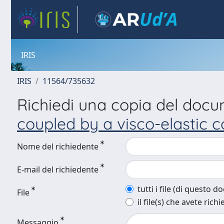
IRIS
IRIS
11564/735632
Richiedi una copia del doc
coupled by a visco-elastic 
Nome del richiedente
E-mail del richiedente
tutti i file (di questo 
File
il file(s) che avete richi
Messaggio