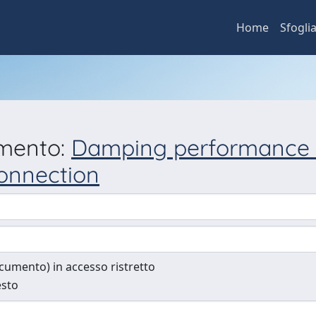
Home
Sfogli
umento:
Damping performance of
connection
documento) in accesso ristretto
esto