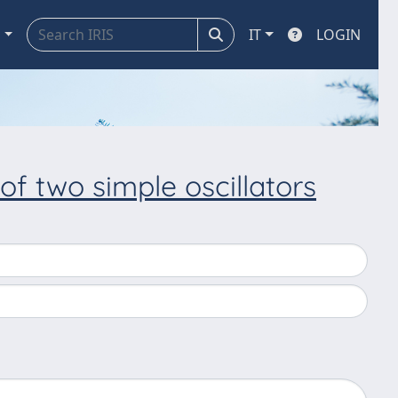
a
IT
LOGIN
 two simple oscillators