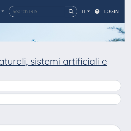
a
IT
LOGIN
turali, sistemi artificiali e