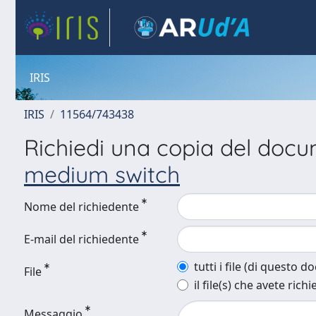
IRIS
IRIS
11564/743438
Richiedi una copia del doc
medium switch
Nome del richiedente
E-mail del richiedente
tutti i file (di questo 
File
il file(s) che avete richi
Messaggio