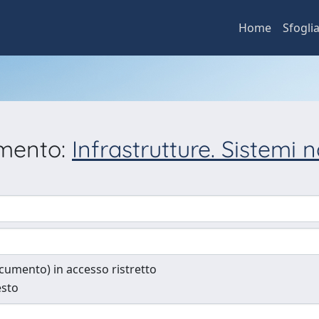
Home
Sfogli
umento:
Infrastrutture. Sistemi na
documento) in accesso ristretto
esto