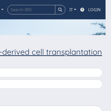
a
IT
LOGIN
erived cell transplantation