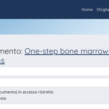
Home
Sfogli
umento:
One-step bone marrow-d
ns
documento) in accesso ristretto
esto