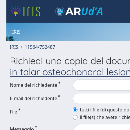
IRIS
IRIS
11564/752487
Richiedi una copia del doc
in talar osteochondral lesio
Nome del richiedente
E-mail del richiedente
tutti i file (di questo 
File
il file(s) che avete richi
Messaggio