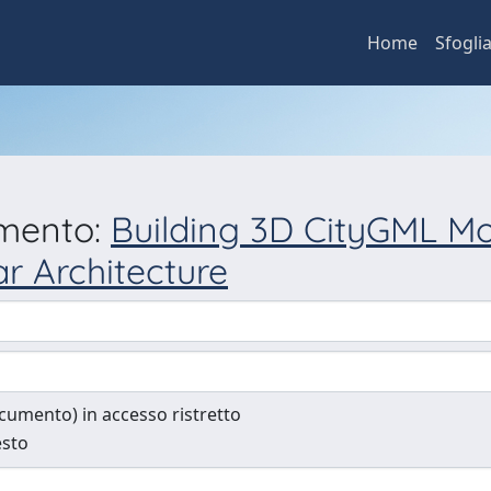
Home
Sfogli
umento:
Building 3D CityGML Mo
r Architecture
documento) in accesso ristretto
esto