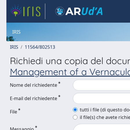
IRIS
IRIS
11564/802513
Richiedi una copia del doc
Management of a Vernacula
Nome del richiedente
E-mail del richiedente
tutti i file (di questo 
File
il file(s) che avete richi
Messaggio