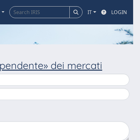
a
IT
LOGIN
dipendente» dei mercati