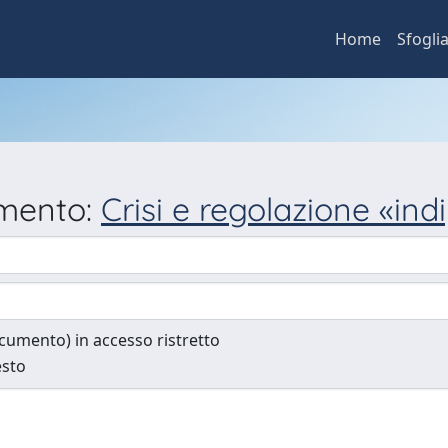
Home
Sfogli
umento:
Crisi e regolazione «in
documento) in accesso ristretto
esto