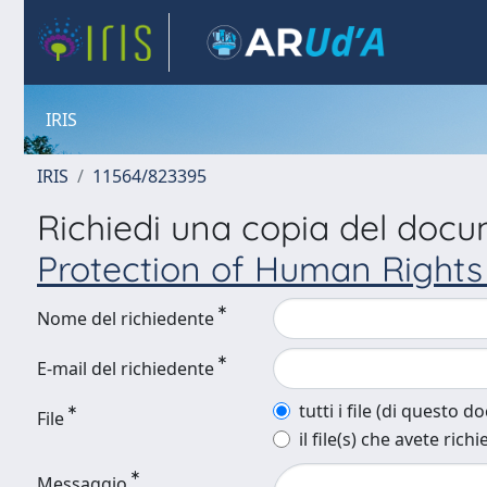
IRIS
IRIS
11564/823395
Richiedi una copia del doc
Protection of Human Rights 
Nome del richiedente
E-mail del richiedente
tutti i file (di questo 
File
il file(s) che avete richi
Messaggio