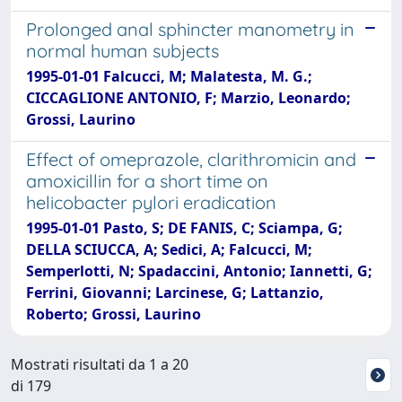
Prolonged anal sphincter manometry in
normal human subjects
1995-01-01 Falcucci, M; Malatesta, M. G.;
CICCAGLIONE ANTONIO, F; Marzio, Leonardo;
Grossi, Laurino
Effect of omeprazole, clarithromicin and
amoxicillin for a short time on
helicobacter pylori eradication
1995-01-01 Pasto, S; DE FANIS, C; Sciampa, G;
DELLA SCIUCCA, A; Sedici, A; Falcucci, M;
Semperlotti, N; Spadaccini, Antonio; Iannetti, G;
Ferrini, Giovanni; Larcinese, G; Lattanzio,
Roberto; Grossi, Laurino
Mostrati risultati da 1 a 20
di 179