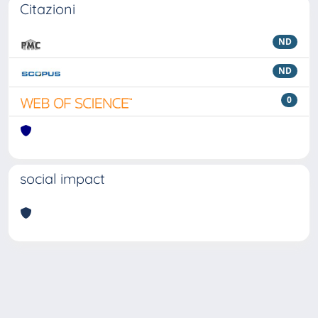
Citazioni
ND
ND
0
social impact
Powered by
IRIS
-
about IRIS
-