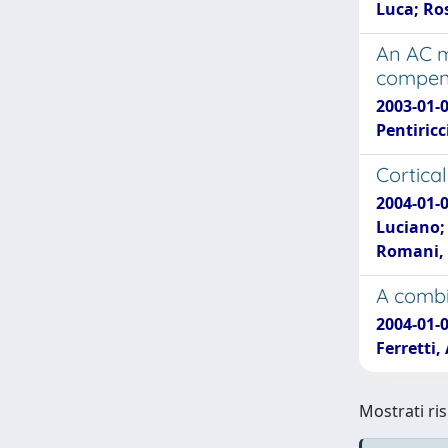
Luca; Ros
An AC m
compen
2003-01-0
Pentiricc
Cortica
2004-01-0
Luciano; 
Romani, 
A combi
2004-01-0
Ferretti
Mostrati ris