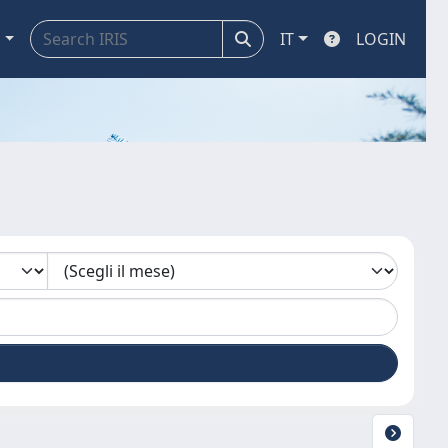
a
IT
LOGIN