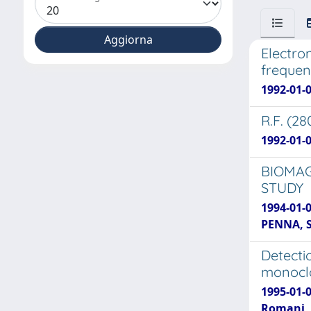
Electro
freque
1992-01-0
R.F. (2
1992-01-0
BIOMAG
STUDY
1994-01-
PENNA, St
Detecti
monoclo
1995-01-
Romani, 