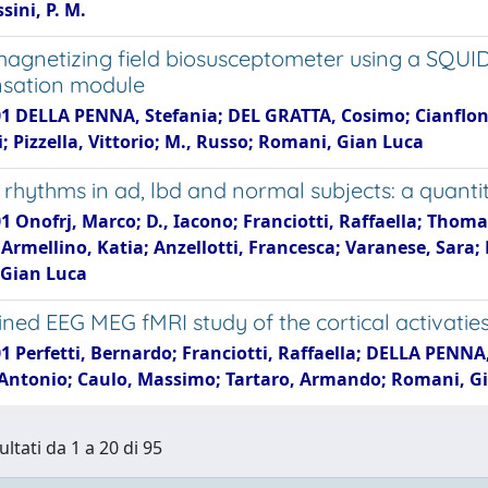
sini, P. M.
agnetizing field biosusceptometer using a SQUID
sation module
1 DELLA PENNA, Stefania; DEL GRATTA, Cosimo; Cianflone, 
i; Pizzella, Vittorio; M., Russo; Romani, Gian Luca
l rhythms in ad, lbd and normal subjects: a quant
1 Onofrj, Marco; D., Iacono; Franciotti, Raffaella; Thom
Armellino, Katia; Anzellotti, Francesca; Varanese, Sara; K
Gian Luca
ned EEG MEG fMRI study of the cortical activaties 
1 Perfetti, Bernardo; Franciotti, Raffaella; DELLA PENNA,
, Antonio; Caulo, Massimo; Tartaro, Armando; Romani, G
ultati da 1 a 20 di 95