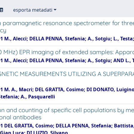
esporta metadati
n paramagnetic resonance spectrometer for three
ncy
1 M., Alecci; DELLA PENNA, Stefania; A., Sotgiu; L., Testa
80 MHz) EPR imaging of extended samples: Appara
1 M., Alecci; DELLA PENNA, Stefania; A., Sotgiu; AND L., 
NETIC MEASUREMENTS UTILIZING A SUPERPARA
01 M. A., Macri; DEL GRATTA, Cosimo; DI DONATO, Luigino
efania; A., Pasquarelli
on and counting of specific cell populations by m
nal antibodies
01 DEL GRATTA, Cosimo; DELLA PENNA, Stefania; Battista, 
Gian Luca; DI LUZIO, Silvano