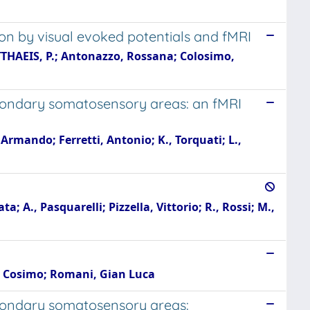
ion by visual evoked potentials and fMRI
THAEIS, P.; Antonazzo, Rossana; Colosimo,
condary somatosensory areas: an fMRI
rmando; Ferretti, Antonio; K., Torquati; L.,
 A., Pasquarelli; Pizzella, Vittorio; R., Rossi; M.,
A, Cosimo; Romani, Gian Luca
condary somatosensory areas: