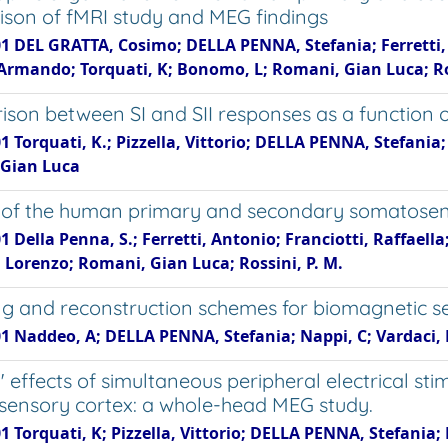
son of fMRI study and MEG findings
1 DEL GRATTA, Cosimo; DELLA PENNA, Stefania; Ferretti, An
 Armando; Torquati, K; Bonomo, L; Romani, Gian Luca; Ros
son between SI and SII responses as a function of
1 Torquati, K.; Pizzella, Vittorio; DELLA PENNA, Stefania; F
Gian Luca
 of the human primary and secondary somatosen
1 Della Penna, S.; Ferretti, Antonio; Franciotti, Raffaella
Lorenzo; Romani, Gian Luca; Rossini, P. M.
g and reconstruction schemes for biomagnetic s
1 Naddeo, A; DELLA PENNA, Stefania; Nappi, C; Vardaci, E;
" effects of simultaneous peripheral electrical s
ensory cortex: a whole-head MEG study.
1 Torquati, K; Pizzella, Vittorio; DELLA PENNA, Stefania; 