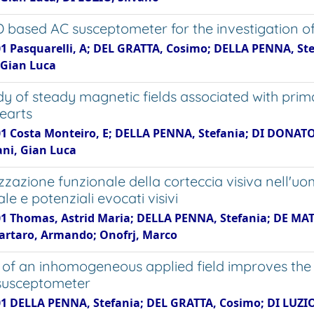
 based AC susceptometer for the investigation o
1 Pasquarelli, A; DEL GRATTA, Cosimo; DELLA PENNA, Stefa
Gian Luca
dy of steady magnetic fields associated with prim
hearts
01 Costa Monteiro, E; DELLA PENNA, Stefania; DI DONATO, 
ni, Gian Luca
izzazione funzionale della corteccia visiva nell'
le e potenziali evocati visivi
01 Thomas, Astrid Maria; DELLA PENNA, Stefania; DE MAT
Tartaro, Armando; Onofrj, Marco
of an inhomogeneous applied field improves the spa
susceptometer
1 DELLA PENNA, Stefania; DEL GRATTA, Cosimo; DI LUZIO, S