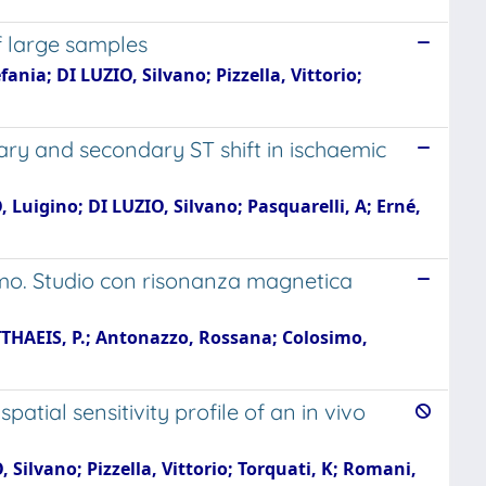
f large samples
nia; DI LUZIO, Silvano; Pizzella, Vittorio;
ary and secondary ST shift in ischaemic
Luigino; DI LUZIO, Silvano; Pasquarelli, A; Erné,
uomo. Studio con risonanza magnetica
THAEIS, P.; Antonazzo, Rossana; Colosimo,
tial sensitivity profile of an in vivo
ilvano; Pizzella, Vittorio; Torquati, K; Romani,