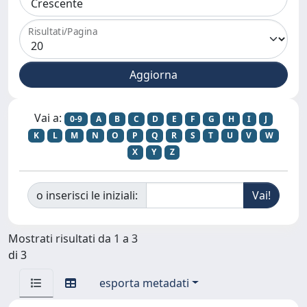
Risultati/Pagina
Vai a:
0-9
A
B
C
D
E
F
G
H
I
J
K
L
M
N
O
P
Q
R
S
T
U
V
W
X
Y
Z
o inserisci le iniziali:
Mostrati risultati da 1 a 3
di 3
esporta metadati