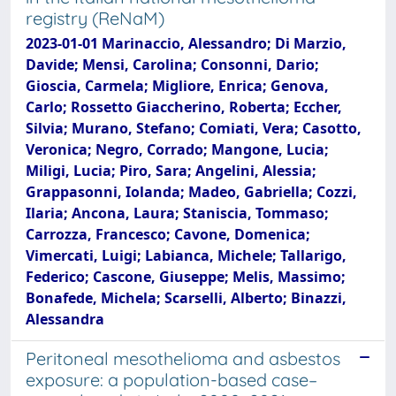
registry (ReNaM)
2023-01-01 Marinaccio, Alessandro; Di Marzio,
Davide; Mensi, Carolina; Consonni, Dario;
Gioscia, Carmela; Migliore, Enrica; Genova,
Carlo; Rossetto Giaccherino, Roberta; Eccher,
Silvia; Murano, Stefano; Comiati, Vera; Casotto,
Veronica; Negro, Corrado; Mangone, Lucia;
Miligi, Lucia; Piro, Sara; Angelini, Alessia;
Grappasonni, Iolanda; Madeo, Gabriella; Cozzi,
Ilaria; Ancona, Laura; Staniscia, Tommaso;
Carrozza, Francesco; Cavone, Domenica;
Vimercati, Luigi; Labianca, Michele; Tallarigo,
Federico; Cascone, Giuseppe; Melis, Massimo;
Bonafede, Michela; Scarselli, Alberto; Binazzi,
Alessandra
Peritoneal mesothelioma and asbestos
exposure: a population-based case–