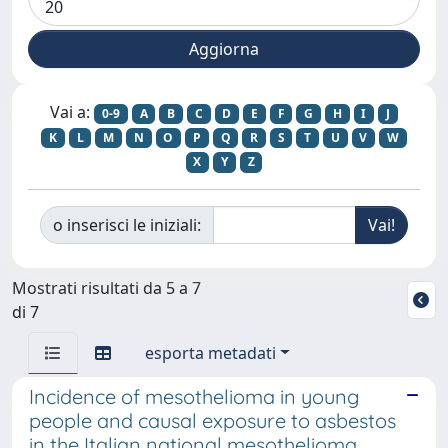
Vai a:
0-9
A
B
C
D
E
F
G
H
I
J
K
L
M
N
O
P
Q
R
S
T
U
V
W
X
Y
Z
o inserisci le iniziali:
Mostrati risultati da 5 a 7
di 7
esporta metadati
Incidence of mesothelioma in young
people and causal exposure to asbestos
in the Italian national mesothelioma