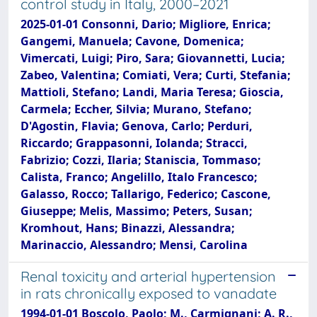
control study in Italy, 2000–2021
2025-01-01 Consonni, Dario; Migliore, Enrica;
Gangemi, Manuela; Cavone, Domenica;
Vimercati, Luigi; Piro, Sara; Giovannetti, Lucia;
Zabeo, Valentina; Comiati, Vera; Curti, Stefania;
Mattioli, Stefano; Landi, Maria Teresa; Gioscia,
Carmela; Eccher, Silvia; Murano, Stefano;
D'Agostin, Flavia; Genova, Carlo; Perduri,
Riccardo; Grappasonni, Iolanda; Stracci,
Fabrizio; Cozzi, Ilaria; Staniscia, Tommaso;
Calista, Franco; Angelillo, Italo Francesco;
Galasso, Rocco; Tallarigo, Federico; Cascone,
Giuseppe; Melis, Massimo; Peters, Susan;
Kromhout, Hans; Binazzi, Alessandra;
Marinaccio, Alessandro; Mensi, Carolina
Renal toxicity and arterial hypertension
in rats chronically exposed to vanadate
1994-01-01 Boscolo, Paolo; M., Carmignani; A. R.,